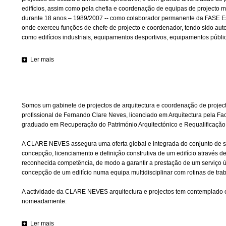
edifícios, assim como pela chefia e coordenação de equipas de projecto mu
durante 18 anos – 1989/2007 -- como colaborador permanente da FASE Est
onde exerceu funções de chefe de projecto e coordenador, tendo sido aut
como edifícios industriais, equipamentos desportivos, equipamentos públic
Ler mais
Somos um gabinete de projectos de arquitectura e coordenação de project
profissional de Fernando Clare Neves, licenciado em Arquitectura pela Fa
graduado em Recuperação do Património Arquitectónico e Requalificação 
A CLARE NEVES assegura uma oferta global e integrada do conjunto de se
concepção, licenciamento e definição construtiva de um edifício através 
reconhecida competência, de modo a garantir a prestação de um serviço ún
concepção de um edifício numa equipa multidisciplinar com rotinas de tr
A actividade da CLARE NEVES arquitectura e projectos tem contemplado o
nomeadamente:
Ler mais