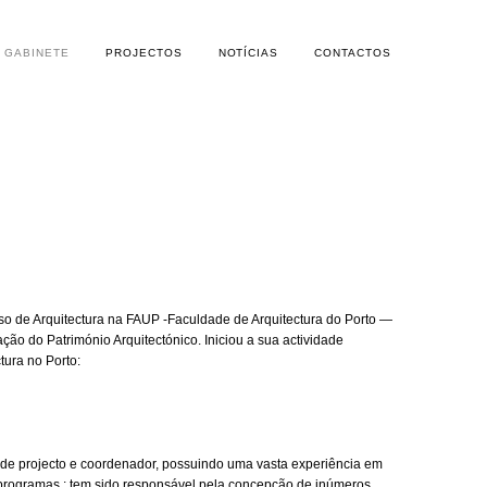
GABINETE
PROJECTOS
NOTÍCIAS
CONTACTOS
o de Arquitectura na FAUP -Faculdade de Arquitectura do Porto —
o do Património Arquitectónico. Iniciou a sua actividade
tura no Porto:
or de projecto e coordenador, possuindo uma vasta experiência em
 programas : tem sido responsável pela concepção de inúmeros