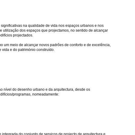
 significativas na qualidade de vida nos espaços urbanos e nos
 de utilização dos espaços que projectamos, no sentido de alcançar
difícios projectados.
mo um meio de alcançar novos padrões de conforto e de excelência,
 vida e do património construído.
ao nível do desenho urbano e da arquitectura, desde os
 edifícios/programas, nomeadamente:
integrada do conjunto de serviços de projecto de arquitectura e