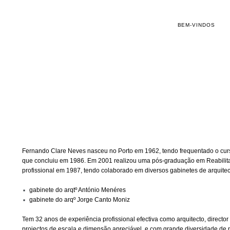
BEM-VINDOS
Fernando Clare Neves nasceu no Porto em 1962, tendo frequentado o curs
que concluiu em 1986. Em 2001 realizou uma pós-graduação em Reabilitaçã
profissional em 1987, tendo colaborado em diversos gabinetes de arquitec
gabinete do arqtº António Menéres
gabinete do arqº Jorge Canto Moniz
Tem 32 anos de experiência profissional efectiva como arquitecto, direct
projectos de escala e dimensão apreciável, e com grande diversidade de