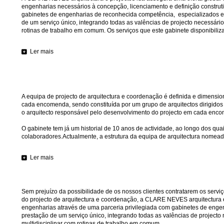
engenharias necessários à concepção, licenciamento e definição construti
gabinetes de engenharias de reconhecida competência, especializados e
de um serviço único, integrando todas as valências de projecto necessári
rotinas de trabalho em comum. Os serviços que este gabinete disponibiliza
Ler mais
A equipa de projecto de arquitectura e coordenação é definida e dimensi
cada encomenda, sendo constituída por um grupo de arquitectos dirigidos 
o arquitecto responsável pelo desenvolvimento do projecto em cada enc
O gabinete tem já um historial de 10 anos de actividade, ao longo dos qua
colaboradores.Actualmente, a estrutura da equipa de arquitectura nomead
Ler mais
Sem prejuízo da possibilidade de os nossos clientes contratarem os serviç
do projecto de arquitectura e coordenação, a CLARE NEVES arquitectura e
engenharias através de uma parceria privilegiada com gabinetes de enge
prestação de um serviço único, integrando todas as valências de project
multidisciplinar com rotinas de trabalho em comum.