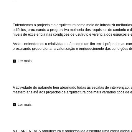
Entendemos o projecto e a arquitectura como meio de introduzir melhorias
edifícios, procurando a progressiva melhoria dos requisitos de conforto e
níveis de excelência nas condições de usufruto e vivência dos espaços e e
Assim, entendemos a criatividade não como um fim em si própria, mas co
procurando proporcionar a valorização e enriquecimento das condições de
Ler mais
A actividade do gabinete tem abrangido todas as escalas de intervenção, 
masterplans até aos projectos de arquitectura dos mais variados tipos de
Ler mais
A CLARE NEVES arquitectura e projectos lda assegura uma oferta global e 