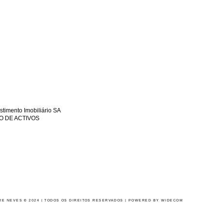
timento Imobiliário SA
TÃO DE ACTIVOS
RE NEVES © 2024 | TODOS OS DIREITOS RESERVADOS | POWERED BY
WIDECOM