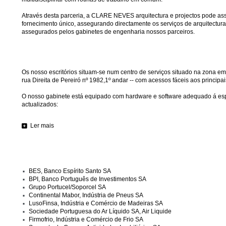
Através desta parceria, a CLARE NEVES arquitectura e projectos pode assu
fornecimento único, assegurando directamente os serviços de arquitectur
assegurados pelos gabinetes de engenharia nossos parceiros.
Os nosso escritórios situam-se num centro de serviços situado na zona em
rua Direita de Pereiró nº 1982,1º andar -- com acessos fáceis aos principai
O nosso gabinete está equipado com hardware e software adequado á espe
actualizados:
Ler mais
BES, Banco Espírito Santo SA
BPI, Banco Português de Investimentos SA
Grupo Portucel/Soporcel SA
Continental Mabor, Indústria de Pneus SA
LusoFinsa, Indústria e Comércio de Madeiras SA
Sociedade Portuguesa do Ar Líquido SA, Air Liquide
Firmofrio, Indústria e Comércio de Frio SA