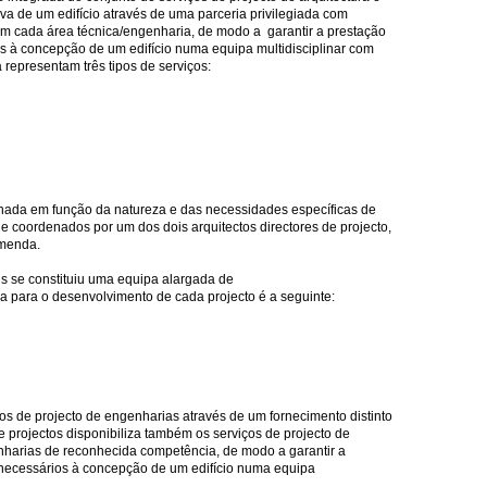
va de um edifício através de uma parceria privilegiada com
m cada área técnica/engenharia, de modo a garantir a prestação
os à concepção de um edifício numa equipa multidisciplinar com
 representam três tipos de serviços:
onada em função da natureza e das necessidades específicas de
e coordenados por um dos dois arquitectos directores de projecto,
omenda.
is se constituiu uma equipa alargada de
a para o desenvolvimento de cada projecto é a seguinte:
os de projecto de engenharias através de um fornecimento distinto
 projectos disponibiliza também os serviços de projecto de
nharias de reconhecida competência, de modo a garantir a
o necessários à concepção de um edifício numa equipa