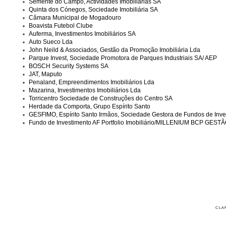
Semente do Campo, Actividades Imobiliárias SA
Quinta dos Cónegos, Sociedade Imobiliária SA
Câmara Municipal de Mogadouro
Boavista Futebol Clube
Auferma, Investimentos Imobiliários SA
Auto Sueco Lda
John Neild & Associados, Gestão da Promoção Imobiliária Lda
Parque Invest, Sociedade Promotora de Parques Industriais SA/ AEP
BOSCH Security Systems SA
JAT, Maputo
Penaland, Empreendimentos Imobiliários Lda
Mazarina, Investimentos Imobiliários Lda
Torricentro Sociedade de Construções do Centro SA
Herdade da Comporta, Grupo Espírito Santo
GESFIMO, Espírito Santo Irmãos, Sociedade Gestora de Fundos de Inves
Fundo de Investimento AF Portfolio Imobiliário/MILLENIUM BCP GES
CLA